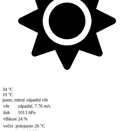
34 °C
19 °C
jasno, mírný západní vítr
vítr
západní,
7.76 m/s
tlak
1013 hPa
vlhkost
24 %
večer
polojasno 26 °C