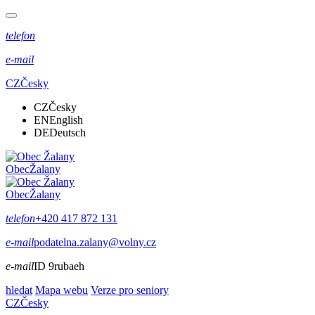
telefon
e-mail
CZ
Česky
CZ
Česky
EN
English
DE
Deutsch
Obec
Žalany
Obec
Žalany
telefon
+420 417 872 131
e-mail
podatelna.zalany@volny.cz
e-mail
ID 9rubaeh
hledat
Mapa webu
Verze pro seniory
CZ
Česky