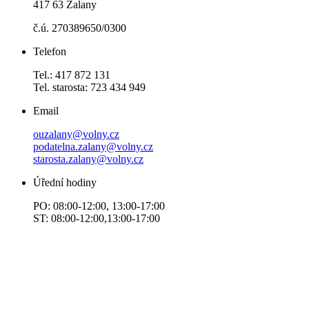
417 63 Žalany
č.ú. 270389650/0300
Telefon
Tel.: 417 872 131
Tel. starosta: 723 434 949
Email
ouzalany@volny.cz
podatelna.zalany@volny.cz
starosta.zalany@volny.cz
Úřední hodiny
PO: 08:00-12:00, 13:00-17:00
ST: 08:00-12:00,13:00-17:00