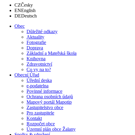
CZ
Česky
EN
English
DE
Deutsch
Obec
Důležité odkazy
Aktuality
Fotografie
Doprava
Základní a Mateřská škola
Knihovna
Zdravotnictví
Co vy na to?
Obecní Úřad
Úřední deska
e-podatelna
Povinné informace
Ochrana osobních údajů
Mapový portál Mapotip
Zastupitelstvo obce
Pro zastupitele
Kontakt
Rozpočet obce
Územní plán obce Žalany
Spolky & sdružení