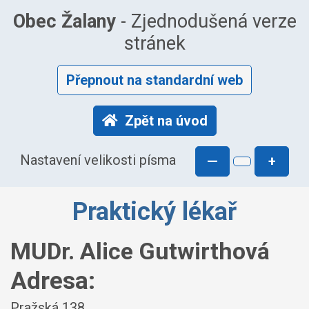
Obec Žalany
- Zjednodušená verze
stránek
Přepnout na standardní web
Zpět na úvod
Nastavení velikosti písma
—
+
Praktický lékař
MUDr. Alice Gutwirthová
Adresa:
Pražská 138