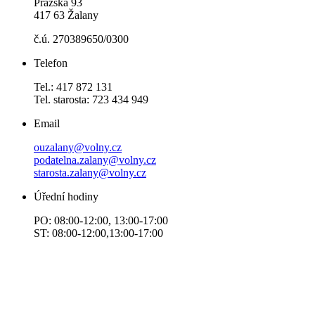
Pražská 93
417 63 Žalany
č.ú. 270389650/0300
Telefon
Tel.: 417 872 131
Tel. starosta: 723 434 949
Email
ouzalany@volny.cz
podatelna.zalany@volny.cz
starosta.zalany@volny.cz
Úřední hodiny
PO: 08:00-12:00, 13:00-17:00
ST: 08:00-12:00,13:00-17:00