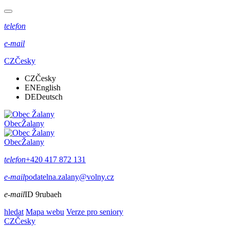
telefon
e-mail
CZ
Česky
CZ
Česky
EN
English
DE
Deutsch
Obec
Žalany
Obec
Žalany
telefon
+420 417 872 131
e-mail
podatelna.zalany@volny.cz
e-mail
ID 9rubaeh
hledat
Mapa webu
Verze pro seniory
CZ
Česky