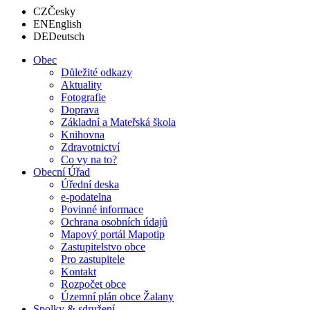
CZ
Česky
EN
English
DE
Deutsch
Obec
Důležité odkazy
Aktuality
Fotografie
Doprava
Základní a Mateřská škola
Knihovna
Zdravotnictví
Co vy na to?
Obecní Úřad
Úřední deska
e-podatelna
Povinné informace
Ochrana osobních údajů
Mapový portál Mapotip
Zastupitelstvo obce
Pro zastupitele
Kontakt
Rozpočet obce
Územní plán obce Žalany
Spolky & sdružení