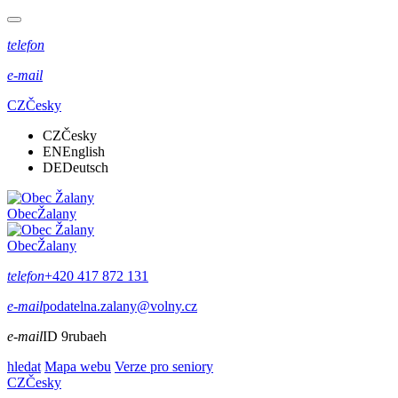
telefon
e-mail
CZ
Česky
CZ
Česky
EN
English
DE
Deutsch
Obec
Žalany
Obec
Žalany
telefon
+420 417 872 131
e-mail
podatelna.zalany@volny.cz
e-mail
ID 9rubaeh
hledat
Mapa webu
Verze pro seniory
CZ
Česky