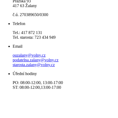
Pražská 93
417 63 Žalany
č.ú. 270389650/0300
Telefon
Tel.: 417 872 131
Tel. starosta: 723 434 949
Email
ouzalany@volny.cz
podatelna.zalany@volny.cz
starosta.zalany@volny.cz
Úřední hodiny
PO: 08:00-12:00, 13:00-17:00
ST: 08:00-12:00,13:00-17:00