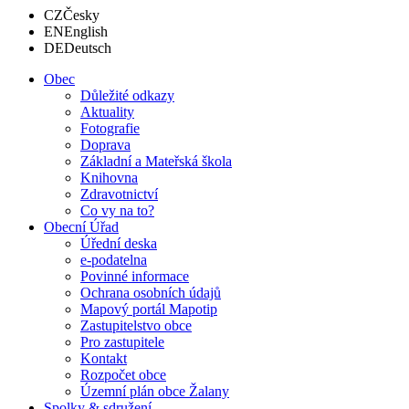
CZ
Česky
EN
English
DE
Deutsch
Obec
Důležité odkazy
Aktuality
Fotografie
Doprava
Základní a Mateřská škola
Knihovna
Zdravotnictví
Co vy na to?
Obecní Úřad
Úřední deska
e-podatelna
Povinné informace
Ochrana osobních údajů
Mapový portál Mapotip
Zastupitelstvo obce
Pro zastupitele
Kontakt
Rozpočet obce
Územní plán obce Žalany
Spolky & sdružení