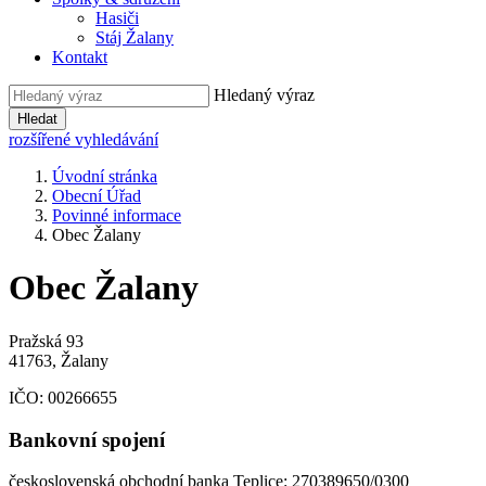
Hasiči
Stáj Žalany
Kontakt
Hledaný výraz
Hledat
rozšířené vyhledávání
Úvodní stránka
Obecní Úřad
Povinné informace
Obec Žalany
Obec Žalany
Pražská 93
41763, Žalany
IČO:
00266655
Bankovní spojení
československá obchodní banka Teplice: 270389650/0300