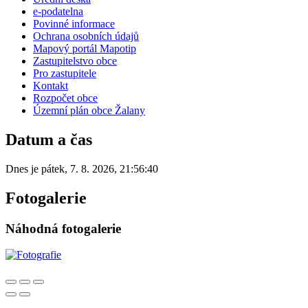
e-podatelna
Povinné informace
Ochrana osobních údajů
Mapový portál Mapotip
Zastupitelstvo obce
Pro zastupitele
Kontakt
Rozpočet obce
Územní plán obce Žalany
Datum a čas
Dnes je
pátek
,
7. 8. 2026
,
21:56:40
Fotogalerie
Náhodná fotogalerie