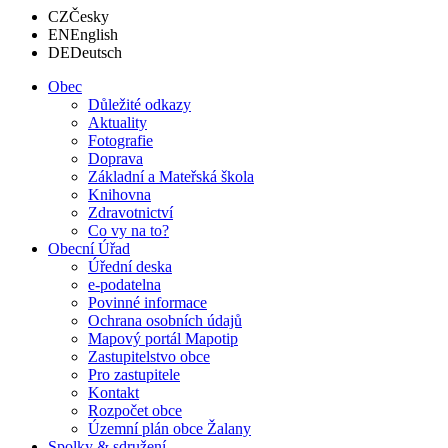
CZ
Česky
EN
English
DE
Deutsch
Obec
Důležité odkazy
Aktuality
Fotografie
Doprava
Základní a Mateřská škola
Knihovna
Zdravotnictví
Co vy na to?
Obecní Úřad
Úřední deska
e-podatelna
Povinné informace
Ochrana osobních údajů
Mapový portál Mapotip
Zastupitelstvo obce
Pro zastupitele
Kontakt
Rozpočet obce
Územní plán obce Žalany
Spolky & sdružení