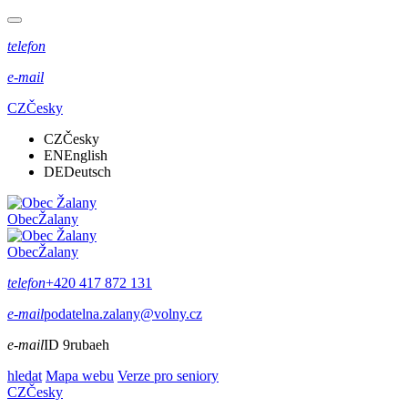
telefon
e-mail
CZ
Česky
CZ
Česky
EN
English
DE
Deutsch
Obec
Žalany
Obec
Žalany
telefon
+420 417 872 131
e-mail
podatelna.zalany@volny.cz
e-mail
ID 9rubaeh
hledat
Mapa webu
Verze pro seniory
CZ
Česky